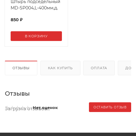
Штырь подседельный
MD-SP004,L-400мм,д.
850
₽
В КОРЗИНУ
ОТЗЫВЫ
КАК КУПИТЬ
ОПЛАТА
ДОС
Отзывы
Нет оценок
ОСТАВИТЬ ОТЗЫВ
Загрузка отзывов...