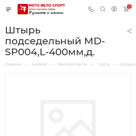
0
Штырь
подседельный MD-
SP004,L-400мм,д.
—
—
—
—
Главная
Каталог
Велозапчасти
Сёдла
Штырь 