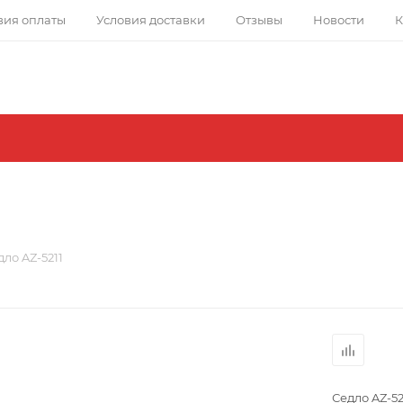
вия оплаты
Условия доставки
Отзывы
Новости
К
дло AZ-5211
Седло AZ-52