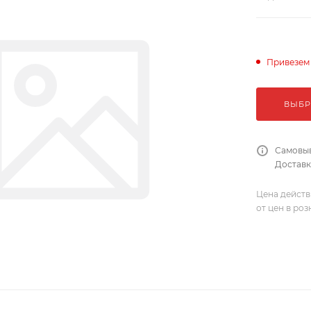
Привезем
ВЫБР
Самовыв
Доставка
Цена действ
от цен в ро