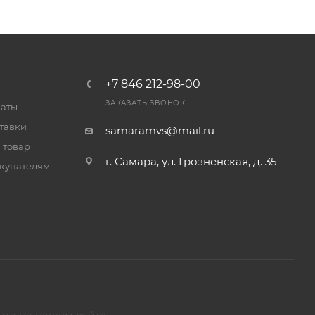
+7 846 212-98-00
ЗАКАЗАТЬ ЗВОНОК
латы
тавки
samaramvs@mail.ru
 товар
г. Самара, ул. Грозненская, д. 35
купателям