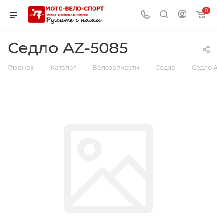
0
Седло AZ-5085
—
—
—
—
Главная
Каталог
Велозапчасти
Сёдла
Седло 