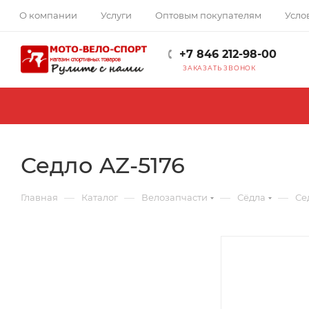
О компании
Услуги
Оптовым покупателям
Усло
+7 846 212-98-00
ЗАКАЗАТЬ ЗВОНОК
Седло AZ-5176
—
—
—
—
Главная
Каталог
Велозапчасти
Сёдла
Се