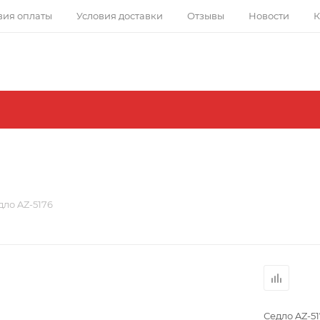
вия оплаты
Условия доставки
Отзывы
Новости
К
дло AZ-5176
Седло AZ-5