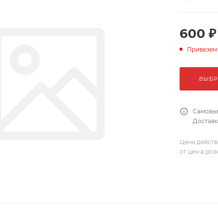
600 ₽
Привезем
ВЫБР
Самовыв
Доставка
Цена действ
от цен в ро