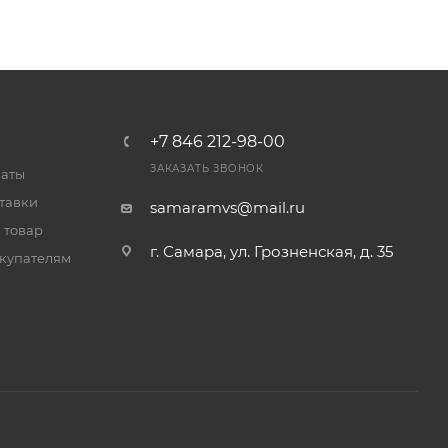
+7 846 212-98-00
ЗАКАЗАТЬ ЗВОНОК
латы
тавки
samaramvs@mail.ru
 товар
г. Самара, ул. Грозненская, д. 35
купателям