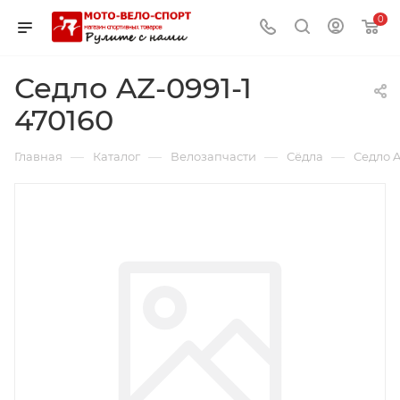
0
Седло AZ-0991-1
470160
—
—
—
—
Главная
Каталог
Велозапчасти
Сёдла
Седло A