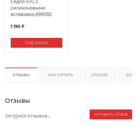
Седло STG с
силиконовыми
вставками.X99092
1 150
₽
ПОД ЗАКАЗ
ОТЗЫВЫ
КАК КУПИТЬ
ОПЛАТА
ДОС
Отзывы
ОСТАВИТЬ ОТЗЫВ
Загрузка отзывов...