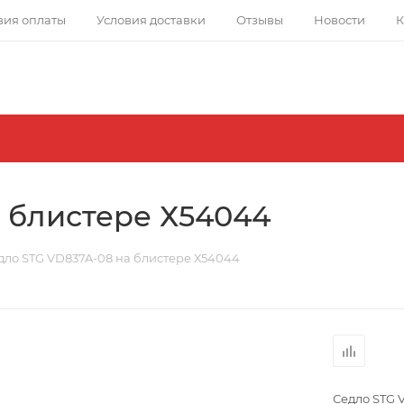
вия оплаты
Условия доставки
Отзывы
Новости
К
 блистере Х54044
дло STG VD837A-08 на блистере Х54044
Седло STG 