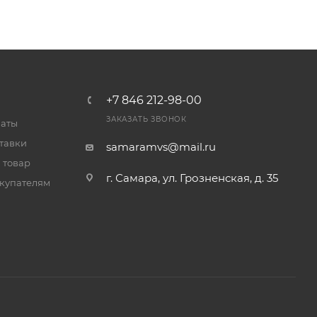
+7 846 212-98-00
ЗАКАЗАТЬ ЗВОНОК
латы
тавки
samaramvs@mail.ru
 товар
г. Самара, ул. Грозненская, д. 35
купателям