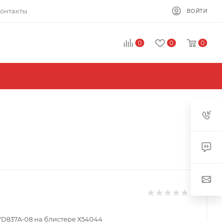
онтакты
ВОЙТИ
0
0
0
VD837A-08 на блистере Х54044