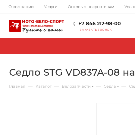
О компании
Услуги
Оптовым покупателям
Усло
+7 846 212-98-00
ЗАКАЗАТЬ ЗВОНОК
Седло STG VD837A-08 на
—
—
—
—
Главная
Каталог
Велозапчасти
Сёдла
Се