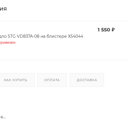
ия
1 550
₽
дло STG VD837A-08 на блистере Х54044
ривезем
КАК КУПИТЬ
ОПЛАТА
ДОСТАВКА
...