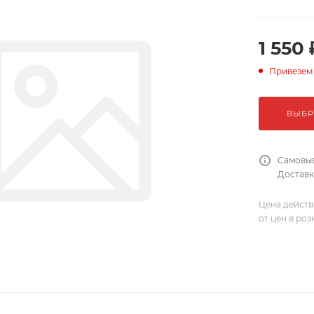
1 550 
Привезем
ВЫБР
Самовыв
Доставка
Цена действ
от цен в ро