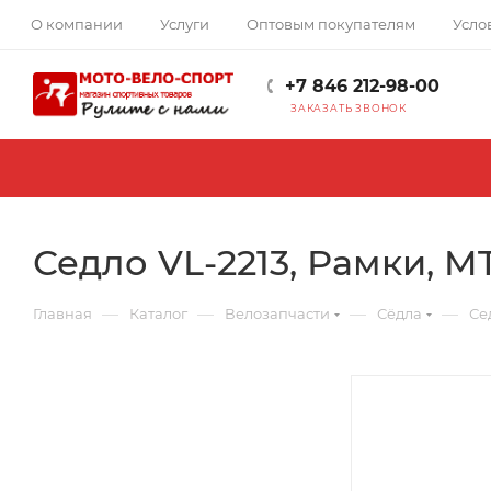
О компании
Услуги
Оптовым покупателям
Усло
+7 846 212-98-00
ЗАКАЗАТЬ ЗВОНОК
Седло VL-2213, Рамки, M
—
—
—
—
Главная
Каталог
Велозапчасти
Сёдла
Се