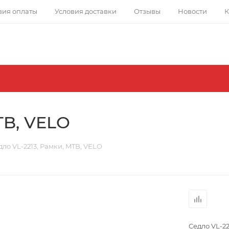
вия оплаты
Условия доставки
Отзывы
Новости
К
TB, VELO
дло VL-2213, Рамки, MTB, VELO
Седло VL-22