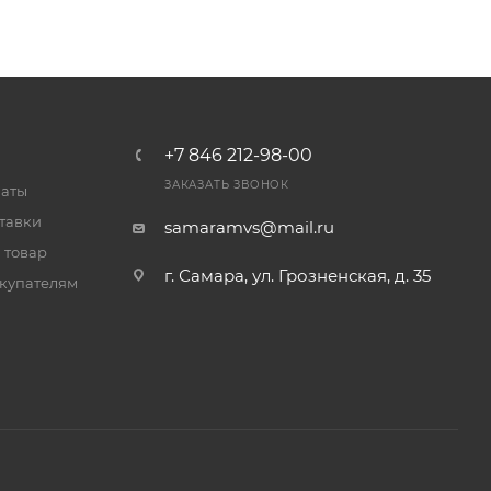
+7 846 212-98-00
ЗАКАЗАТЬ ЗВОНОК
латы
тавки
samaramvs@mail.ru
 товар
г. Самара, ул. Грозненская, д. 35
купателям