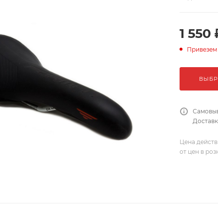
1 550 
Привезем
ВЫБР
Самовыв
Доставка
Цена действ
от цен в ро