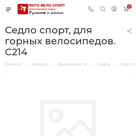
0
Седло спорт, для
горных велосипедов.
С214
—
—
—
—
Главная
Каталог
Велозапчасти
Сёдла
Седло с