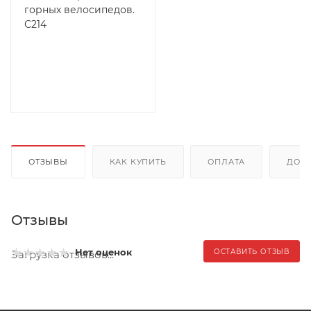
горных велосипедов.
С214
ОТЗЫВЫ
КАК КУПИТЬ
ОПЛАТА
ДОС
Отзывы
Нет оценок
ОСТАВИТЬ ОТЗЫВ
Загрузка отзывов...