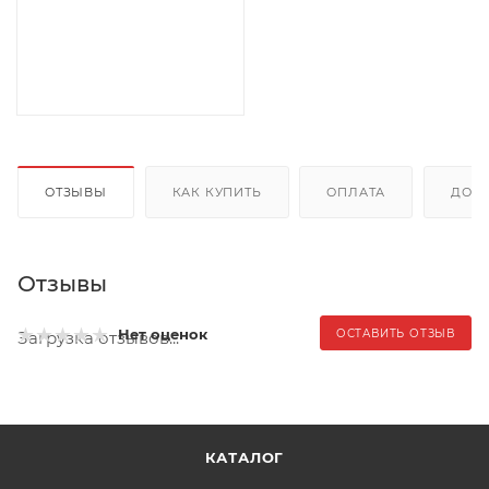
ОТЗЫВЫ
КАК КУПИТЬ
ОПЛАТА
ДОС
Отзывы
Нет оценок
ОСТАВИТЬ ОТЗЫВ
Загрузка отзывов...
КАТАЛОГ