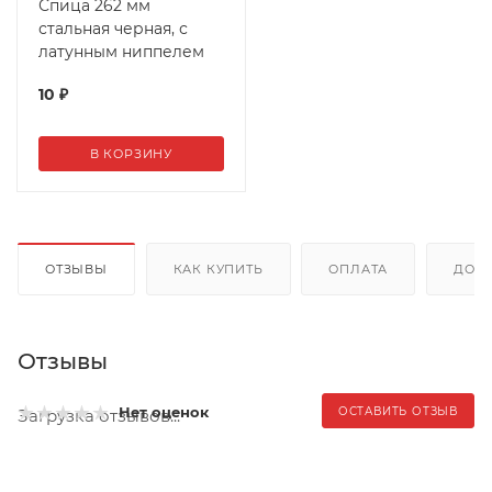
Спица 262 мм
стальная черная, с
латунным ниппелем
10
₽
В КОРЗИНУ
ОТЗЫВЫ
КАК КУПИТЬ
ОПЛАТА
ДОС
Отзывы
Нет оценок
ОСТАВИТЬ ОТЗЫВ
Загрузка отзывов...