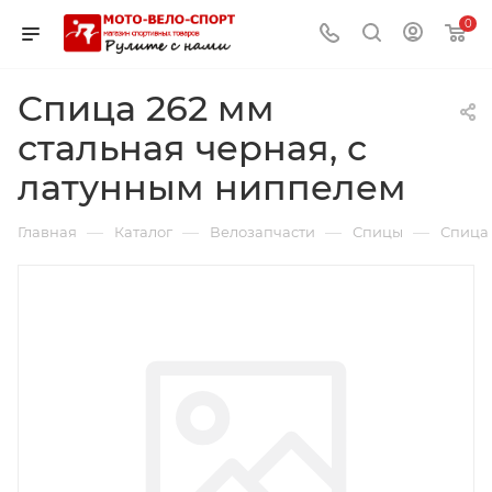
0
Спица 262 мм
стальная черная, с
латунным ниппелем
—
—
—
—
Главная
Каталог
Велозапчасти
Спицы
Спица 