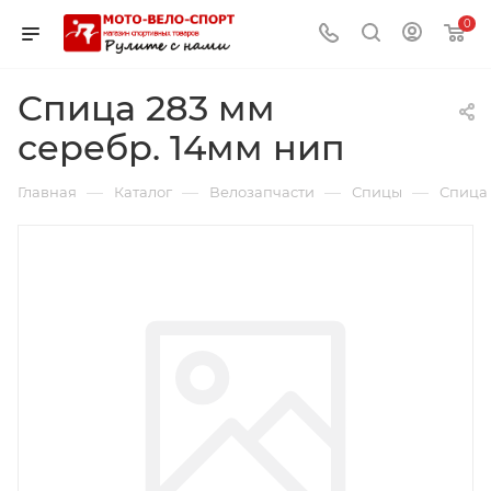
0
Спица 283 мм
серебр. 14мм нип
—
—
—
—
Главная
Каталог
Велозапчасти
Спицы
Спица 