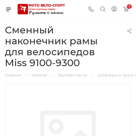
0
Сменный
наконечник рамы
для велосипедов
Miss 9100-9300
—
—
—
Главная
Каталог
Велозапчасти
Шифтеры и троса