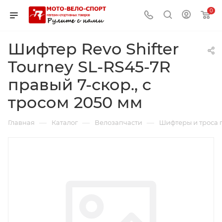
0
Шифтер Revo Shifter
Tourney SL-RS45-7R
правый 7-скор., с
тросом 2050 мм
—
—
—
Главная
Каталог
Велозапчасти
Шифтеры и троса