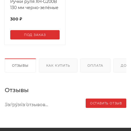
Ручки руля XH-G200B
130 мм черно-зелёные
300
₽
ПОД ЗАКАЗ
ОТЗЫВЫ
КАК КУПИТЬ
ОПЛАТА
ДОС
Отзывы
ОСТАВИТЬ ОТЗЫВ
Загрузка отзывов...