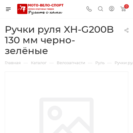
0
Ручки руля XH-G200B
130 мм черно-
зелёные
—
—
—
—
Главная
Каталог
Велозапчасти
Руль
Ручки ру