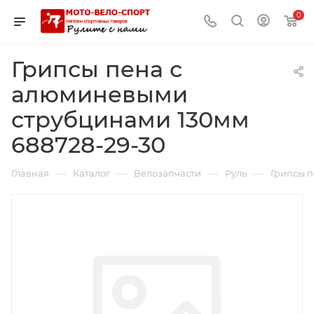
0
Грипсы пена с
алюминевыми
струбцинами 130мм
688728-29-30
—
—
—
—
Главная
Каталог
Велозапчасти
Руль
Грипсы п