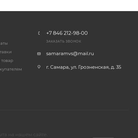
+7 846 212-98-00
ЗАКАЗАТЬ ЗВОНОК
латы
тавки
samaramvs@mail.ru
 товар
г. Самара, ул. Грозненская, д. 35
купателям
ыта на нашем сайте.