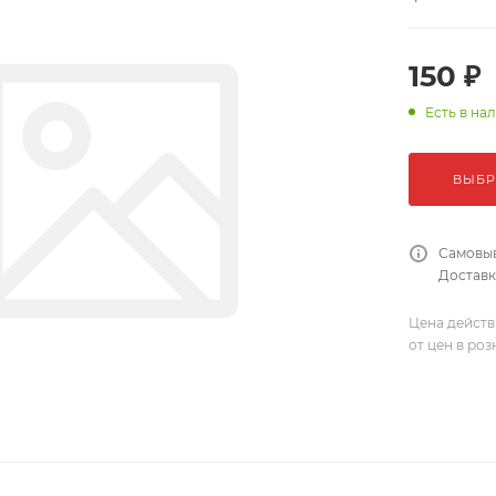
150 ₽
Есть в на
ВЫБР
Самовыв
Доставка
Цена действ
от цен в ро