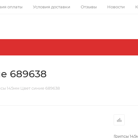
вия оплаты
Условия доставки
Отзывы
Новости
К
е 689638
сы 145мм Цвет синие 689638
Грипсы 145