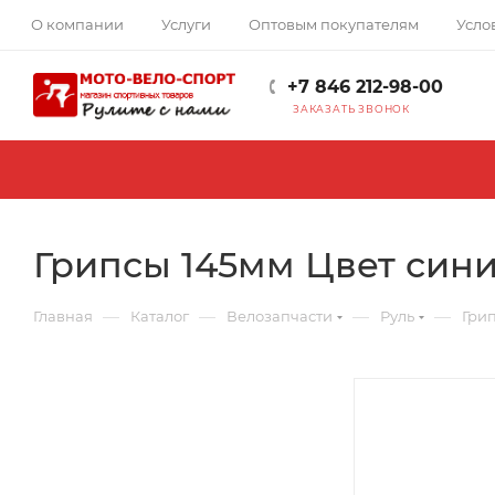
О компании
Услуги
Оптовым покупателям
Усло
+7 846 212-98-00
ЗАКАЗАТЬ ЗВОНОК
Грипсы 145мм Цвет сини
—
—
—
—
Главная
Каталог
Велозапчасти
Руль
Грип