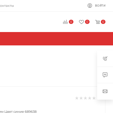
онтакты
ВОЙТИ
0
0
0
мм Цвет синие 689638