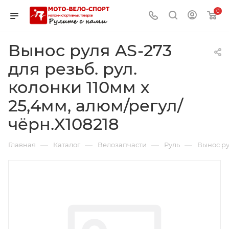
0
Вынос руля AS-273
для резьб. рул.
колонки 110мм х
25,4мм, алюм/регул/
чёрн.X108218
—
—
—
—
Главная
Каталог
Велозапчасти
Руль
Вынос ру