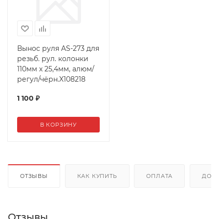
Вынос руля AS-273 для
резьб. рул. колонки
110мм х 25,4мм, алюм/
регул/чёрн.X108218
1 100
₽
В КОРЗИНУ
ОТЗЫВЫ
КАК КУПИТЬ
ОПЛАТА
ДОС
Отзывы