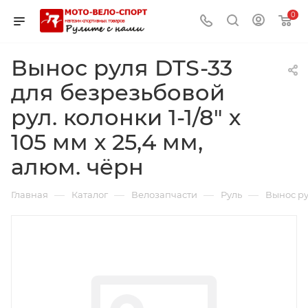
0
Вынос руля DTS-33
для безрезьбовой
рул. колонки 1-1/8" х
105 мм х 25,4 мм,
алюм. чёрн
—
—
—
—
Главная
Каталог
Велозапчасти
Руль
Вынос рул