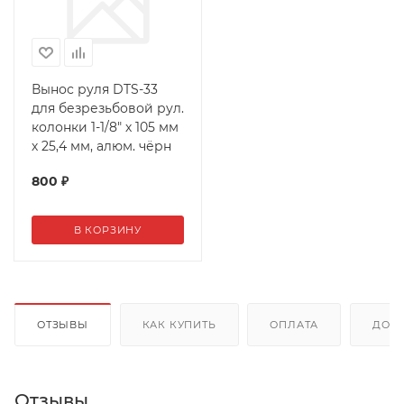
Вынос руля DTS-33
для безрезьбовой рул.
колонки 1-1/8" х 105 мм
х 25,4 мм, алюм. чёрн
800
₽
В КОРЗИНУ
ОТЗЫВЫ
КАК КУПИТЬ
ОПЛАТА
ДОС
Отзывы