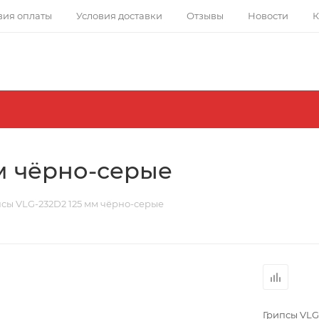
вия оплаты
Условия доставки
Отзывы
Новости
К
м чёрно-серые
сы VLG-232D2 125 мм чёрно-серые
Грипсы VLG