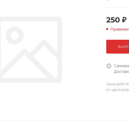
250 ₽
Привезем
ВЫБР
Самовыв
Доставка
Цена действ
от цен в ро