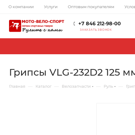
О компании
Услуги
Оптовым покупателям
Усло
+7 846 212-98-00
ЗАКАЗАТЬ ЗВОНОК
Грипсы VLG-232D2 125 м
—
—
—
—
Главная
Каталог
Велозапчасти
Руль
Грип