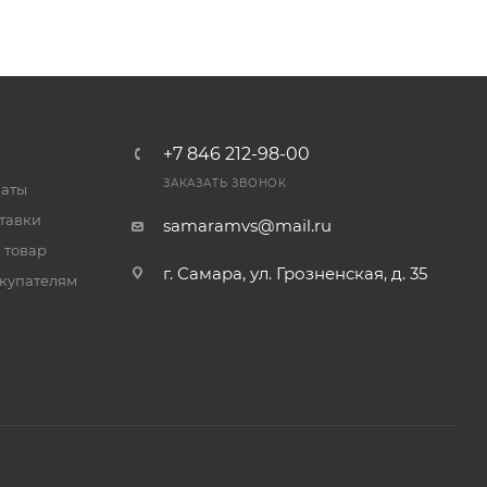
+7 846 212-98-00
ЗАКАЗАТЬ ЗВОНОК
латы
тавки
samaramvs@mail.ru
 товар
г. Самара, ул. Грозненская, д. 35
купателям