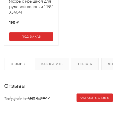
Якорь с крышкой для
рулевой колонки 1 1/8"
Х54041
190
₽
ПОД ЗАКАЗ
ОТЗЫВЫ
КАК КУПИТЬ
ОПЛАТА
ДОС
Отзывы
Нет оценок
ОСТАВИТЬ ОТЗЫВ
Загрузка отзывов...