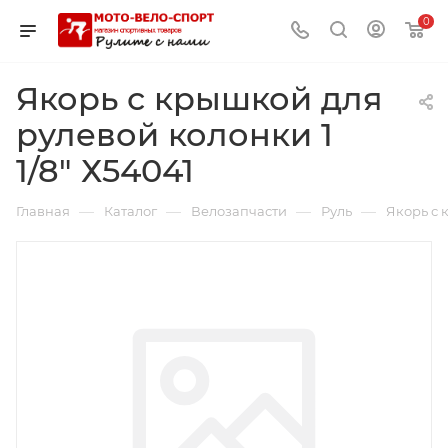
0
Якорь с крышкой для
рулевой колонки 1
1/8" Х54041
—
—
—
—
Главная
Каталог
Велозапчасти
Руль
Якорь с 