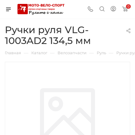
0
Ручки руля VLG-
1003AD2 134,5 мм
—
—
—
—
Главная
Каталог
Велозапчасти
Руль
Ручки ру