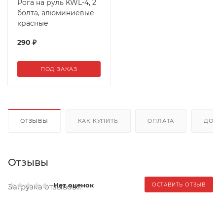
Рога на руль KWL-4, 2
болта, алюминиевые
красные
290
₽
ПОД ЗАКАЗ
ОТЗЫВЫ
КАК КУПИТЬ
ОПЛАТА
ДОС
Отзывы
Нет оценок
ОСТАВИТЬ ОТЗЫВ
Загрузка отзывов...