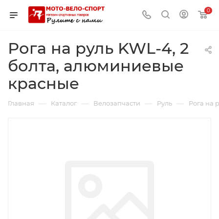
0
Рога на руль KWL-4, 2
болта, алюминиевые
красные
—
—
—
—
Главная
Каталог
Велозапчасти
Руль
Рога на 