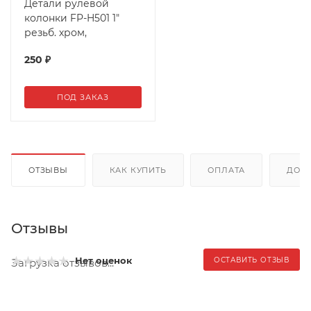
Детали рулевой
колонки FP-H501 1"
резьб. хром,
250
₽
ПОД ЗАКАЗ
ОТЗЫВЫ
КАК КУПИТЬ
ОПЛАТА
ДОС
Отзывы
Нет оценок
ОСТАВИТЬ ОТЗЫВ
Загрузка отзывов...