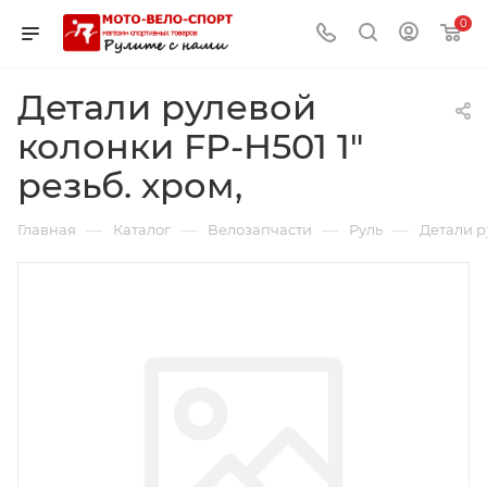
0
Детали рулевой
колонки FP-H501 1"
резьб. хром,
—
—
—
—
Главная
Каталог
Велозапчасти
Руль
Детали р