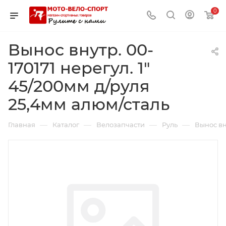
0
Вынос внутр. 00-
170171 нерегул. 1"
45/200мм д/руля
25,4мм алюм/сталь
—
—
—
—
Главная
Каталог
Велозапчасти
Руль
Вынос вн