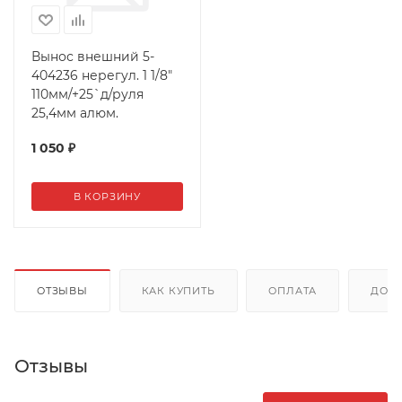
Вынос внешний 5-
404236 нерегул. 1 1/8"
110мм/+25`д/руля
25,4мм алюм.
1 050
₽
В КОРЗИНУ
ОТЗЫВЫ
КАК КУПИТЬ
ОПЛАТА
ДОС
Отзывы