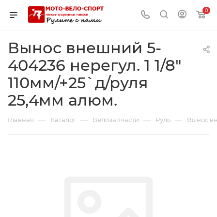
0
Вынос внешний 5-
404236 нерегул. 1 1/8"
110мм/+25`д/руля
25,4мм алюм.
—
—
—
—
Главная
Каталог
Велозапчасти
Руль
Вынос вн