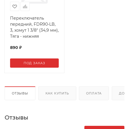
Переключатель
передний, FDR90-LB,
3, хомут 1 3/8" (34,9 мм),
Тяга - нижняя
890
₽
ПОД ЗАКАЗ
ОТЗЫВЫ
КАК КУПИТЬ
ОПЛАТА
ДОС
Отзывы