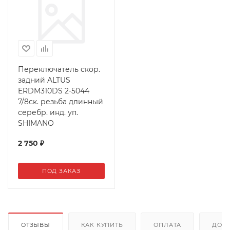
Переключатель скор.
задний ALTUS
ERDM310DS 2-5044
7/8ск. резьба длинный
серебр. инд. уп.
SHIMANO
2 750
₽
ПОД ЗАКАЗ
ОТЗЫВЫ
КАК КУПИТЬ
ОПЛАТА
ДОС