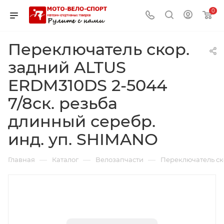
0
Переключатель скор.
задний ALTUS
ERDM310DS 2-5044
7/8ск. резьба
длинный серебр.
инд. уп. SHIMANO
—
—
—
Главная
Каталог
Велозапчасти
Переключатель ск