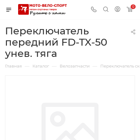
0
Переключатель
передний FD-TX-50
унев. тяга
—
—
—
Главная
Каталог
Велозапчасти
Переключатель ск