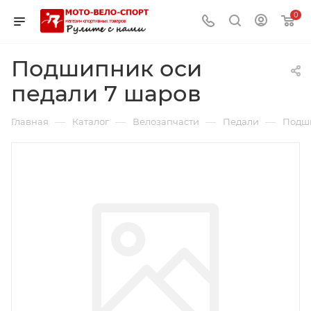
0
Подшипник оси
педали 7 шаров
—
—
—
—
Главная
Каталог
Велозапчасти
Педали
Подши