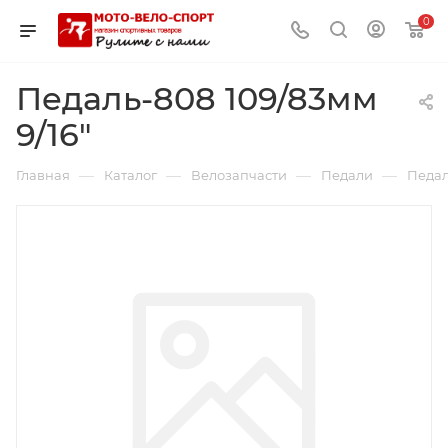
0
Педаль-808 109/83мм
9/16"
—
—
—
—
Главная
Каталог
Велозапчасти
Педали
Педал