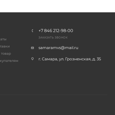
+7 846 212-98-00
ЗАКАЗАТЬ ЗВОНОК
латы
тавки
samaramvs@mail.ru
 товар
г. Самара, ул. Грозненская, д. 35
купателям