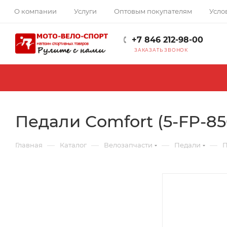
О компании
Услуги
Оптовым покупателям
Усло
+7 846 212-98-00
ЗАКАЗАТЬ ЗВОНОК
Педали Сomfort (5-FP-85
—
—
—
—
Главная
Каталог
Велозапчасти
Педали
П