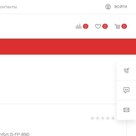
онтакты
ВОЙТИ
0
0
0
fort (5-FP-856)