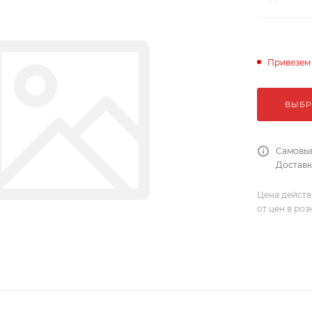
Привезем
ВЫБР
Самовыв
Доставка
Цена действ
от цен в ро