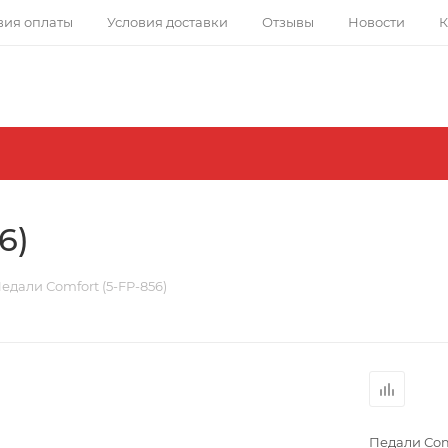
вия оплаты
Условия доставки
Отзывы
Новости
К
6)
едали Сomfort (5-FP-856)
Педали Сom