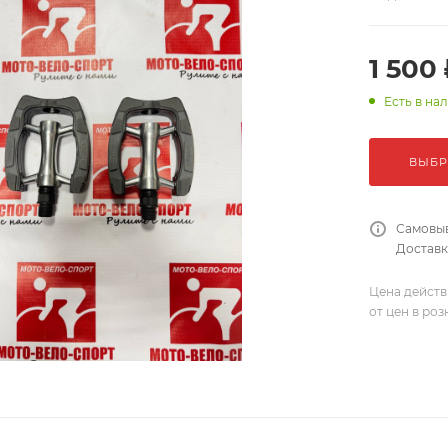
1 500 
Есть в на
ВЫБР
Самовыв
Доставка
Цена действ
от цен в ро