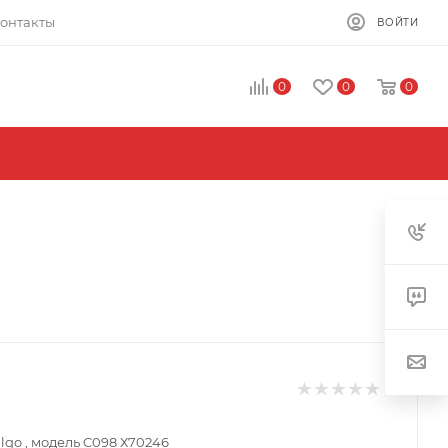
онтакты
ВОЙТИ
0
0
0
lgo , модель C098 Х70246