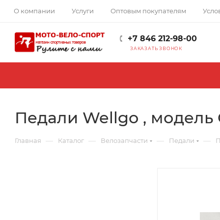
О компании
Услуги
Оптовым покупателям
Усло
+7 846 212-98-00
ЗАКАЗАТЬ ЗВОНОК
Педали Wellgo , модель
—
—
—
—
Главная
Каталог
Велозапчасти
Педали
П