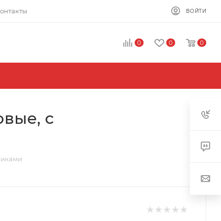
онтакты
ВОЙТИ
0
0
0
овые, с
пниками