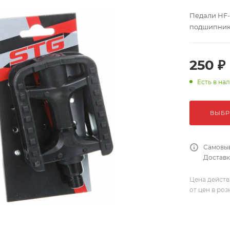
Педали HF-8
подшипни
250 ₽
Есть в на
ВЫБР
Самовыв
Доставка
Цена действ
от цен в ро