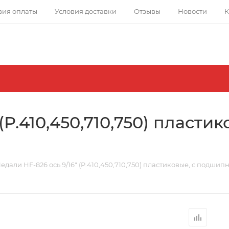
вия оплаты
Условия доставки
Отзывы
Новости
К
(P.410,450,710,750) пластик
едали HF-826 ось 9/16" (P.410,450,710,750) пластиковые, с подши