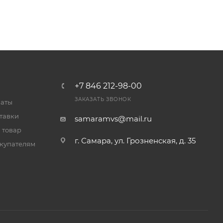
+7 846 212-98-00
ЗАКАЗАТЬ ЗВОНОК
латы
тавки
samaramvs@mail.ru
 товар
г. Самара, ул. Грозненская, д. 35
купателям