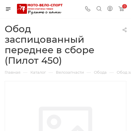
0
Обод
заспицованный
переднее в сборе
(Пилот 450)
—
—
—
—
Главная
Каталог
Велозапчасти
Обода
Обод з