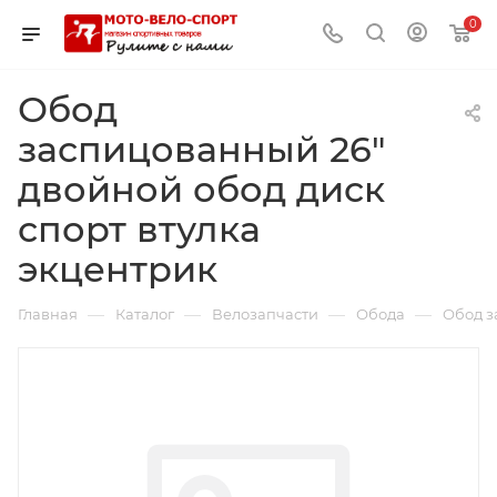
0
Обод
заспицованный 26"
двойной обод диск
спорт втулка
экцентрик
—
—
—
—
Главная
Каталог
Велозапчасти
Обода
Обод з