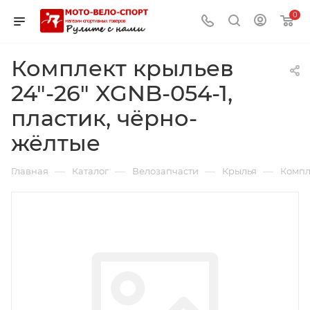
0
Комплект крыльев
24"-26" XGNB-054-1,
пластик, чёрно-
жёлтые
—
—
—
—
Главная
Каталог
Велозапчасти
Крылья
Компл