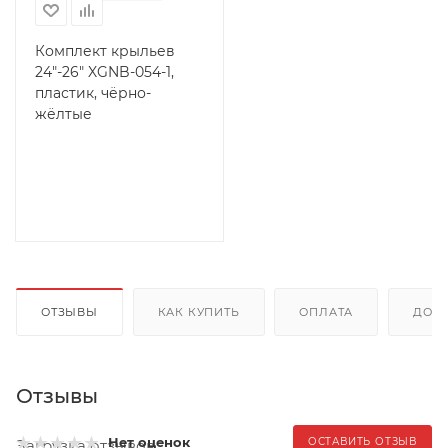
Комплект крыльев
24"-26" XGNB-054-1,
пластик, чёрно-
жёлтые
ОТЗЫВЫ
КАК КУПИТЬ
ОПЛАТА
ДОС
Отзывы
Нет оценок
ОСТАВИТЬ ОТЗЫВ
Загрузка отзывов...