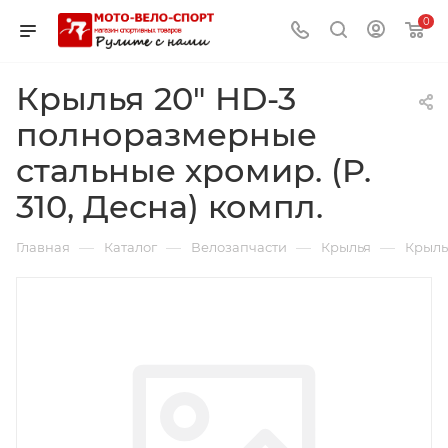
0
Крылья 20" HD-3
полноразмерные
стальные хромир. (P.
310, Десна) компл.
—
—
—
—
Главная
Каталог
Велозапчасти
Крылья
Крыль