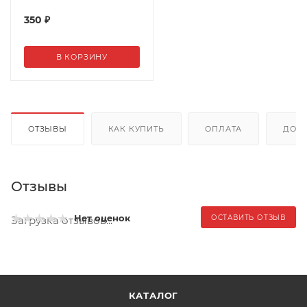
350
₽
В КОРЗИНУ
ОТЗЫВЫ
КАК КУПИТЬ
ОПЛАТА
ДОС
Отзывы
Нет оценок
ОСТАВИТЬ ОТЗЫВ
Загрузка отзывов...
КАТАЛОГ