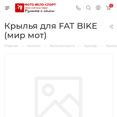
0
Крылья для FAT BIKE
(мир мот)
—
—
—
—
Главная
Каталог
Велозапчасти
Крылья
Крылья