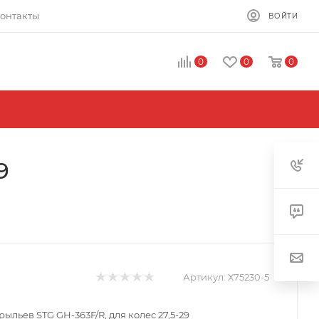
онтакты
ВОЙТИ
0
0
0
9
Артикул:
Х75230-5
ыльев STG GH-363F/R, для колес 27,5-29