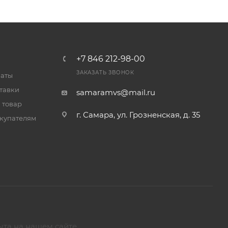
+7 846 212-98-00
ЗАКАЗАТЬ ЗВОНОК
латы
тавки
samaramvs@mail.ru
 товар
г. Самара, ул. Грозненская, д. 35
купателям
ыта на нашем сайте.