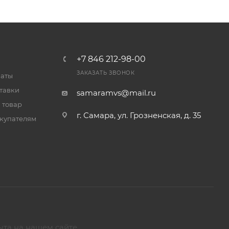
+7 846 212-98-00
ЗАКАЗАТЬ ЗВОНОК
латы
тавки
samaramvs@mail.ru
 товар
г. Самара, ул. Грозненская, д. 35
купателям
ыта на нашем сайте.