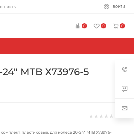
онтакты
ВОЙТИ
0
0
0
-24" MTB Х73976-5
комплект, пластиковые, для колеса 20-24" MTB Х73976-