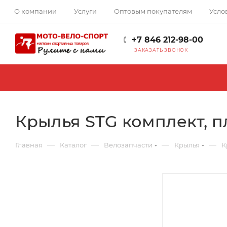
О компании
Услуги
Оптовым покупателям
Усло
+7 846 212-98-00
ЗАКАЗАТЬ ЗВОНОК
Крылья STG комплект, пл
—
—
—
—
Главная
Каталог
Велозапчасти
Крылья
К