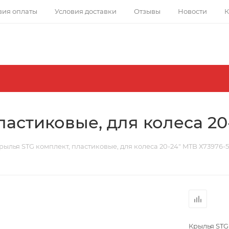
вия оплаты
Условия доставки
Отзывы
Новости
К
астиковые, для колеса 20
рылья STG комплект, пластиковые, для колеса 20-24" MTB Х73976-5
Крылья STG 