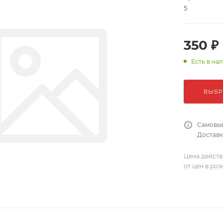
5
350 ₽
Есть в на
ВЫБР
Самовыв
Доставка
Цена действ
от цен в ро