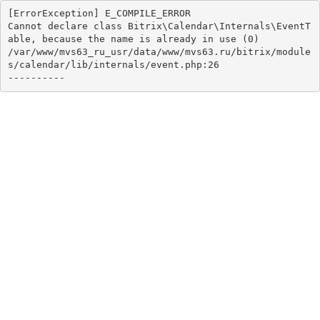
[ErrorException] E_COMPILE_ERROR

Cannot declare class Bitrix\Calendar\Internals\EventT
able, because the name is already in use (0)

/var/www/mvs63_ru_usr/data/www/mvs63.ru/bitrix/module
s/calendar/lib/internals/event.php:26
