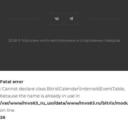
2026 © Магазин мото-велотехники и спортивных товаров
Fatal error
: Cannot declare class Bitrix\Calendar\Internals\EventTable,
because the name is already in use in
/var/www/mvs63_ru_usr/data/www/mvs63.ru/bitrix/module
on line
26