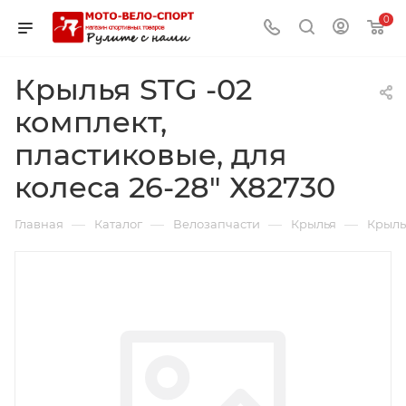
0
Крылья STG -02
комплект,
пластиковые, для
колеса 26-28" Х82730
—
—
—
—
Главная
Каталог
Велозапчасти
Крылья
Крылья