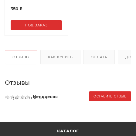
350
₽
ПОД ЗАКАЗ
ОТЗЫВЫ
КАК КУПИТЬ
ОПЛАТА
ДОС
Отзывы
Нет оценок
ОСТАВИТЬ ОТЗЫВ
Загрузка отзывов...
КАТАЛОГ