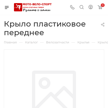
0
Крыло пластиковое
переднее
—
—
—
—
Главная
Каталог
Велозапчасти
Крылья
Крыло