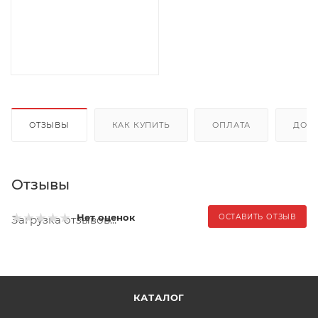
ОТЗЫВЫ
КАК КУПИТЬ
ОПЛАТА
ДОС
Отзывы
Нет оценок
ОСТАВИТЬ ОТЗЫВ
Загрузка отзывов...
КАТАЛОГ