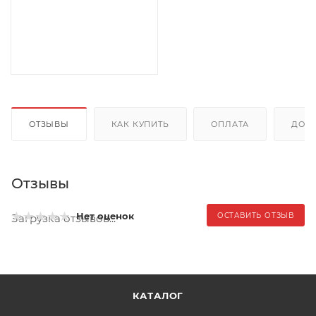
ОТЗЫВЫ
КАК КУПИТЬ
ОПЛАТА
ДОС
Отзывы
Нет оценок
ОСТАВИТЬ ОТЗЫВ
Загрузка отзывов...
КАТАЛОГ