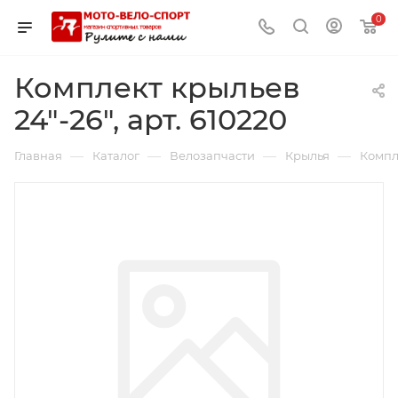
0
Комплект крыльев
24"-26", арт. 610220
—
—
—
—
Главная
Каталог
Велозапчасти
Крылья
Компле