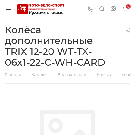
0
Колёса
дополнительные
TRIX 12-20 WT-TX-
06x1-22-C-WH-CARD
—
—
—
—
Главная
Каталог
Велозапчасти
Колеса
Колёса