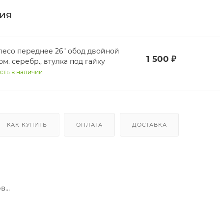
ия
лесо переднее 26" обод двойной
1 500
₽
м. серебр., втулка под гайку
сть в наличии
КАК КУПИТЬ
ОПЛАТА
ДОСТАВКА
...