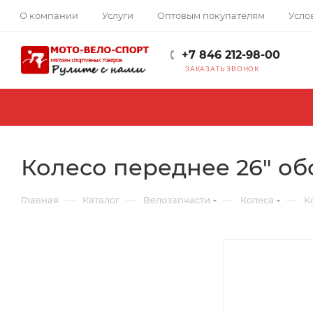
О компании
Услуги
Оптовым покупателям
Усло
+7 846 212-98-00
ЗАКАЗАТЬ ЗВОНОК
Колесо переднее 26" обо
—
—
—
—
Главная
Каталог
Велозапчасти
Колеса
К