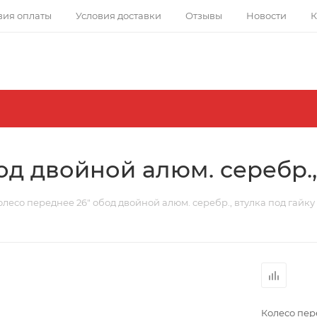
вия оплаты
Условия доставки
Отзывы
Новости
К
д двойной алюм. серебр.,
олесо переднее 26" обод двойной алюм. серебр., втулка под гайку
Колесо пер