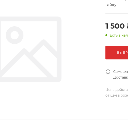
гайку
1 500 
Есть в на
ВЫБР
Самовыв
Доставка
Цена действ
от цен в ро