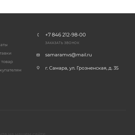
+7 846 212-98-00
ЗАКАЗАТЬ ЗВОНОК
латы
тавки
samaramvs@mail.ru
 товар
г. Самара, ул. Грозненская, д. 35
купателям
ыта на нашем сайте.