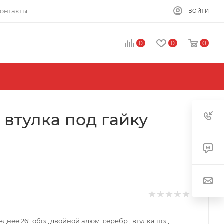
онтакты
ВОЙТИ
0
0
0
 втулка под гайку
еднее 26" обод двойной алюм. серебр., втулка под