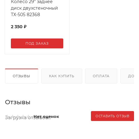
Колесо 29" заднее
диск двухстеночный
ТХ-505 82368
2 350
₽
ПОД ЗАКАЗ
ОТЗЫВЫ
КАК КУПИТЬ
ОПЛАТА
ДОС
Отзывы
Нет оценок
ОСТАВИТЬ ОТЗЫВ
Загрузка отзывов...