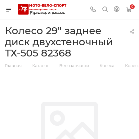
0
Колесо 29" заднее
диск двухстеночный
ТХ-505 82368
—
—
—
—
Главная
Каталог
Велозапчасти
Колеса
Колесо