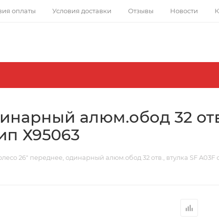
вия оплаты
Условия доставки
Отзывы
Новости
К
инарный алюм.обод 32 отв.
ип Х95063
олесо 26" переднее, одинарный алюм.обод 32 отв., втулка SF A03F 