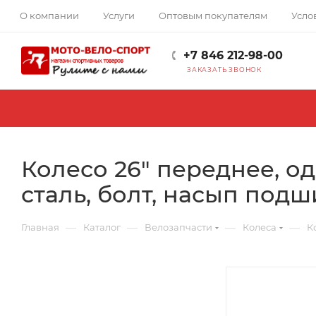
О компании
Услуги
Оптовым покупателям
Усло
+7 846 212-98-00
ЗАКАЗАТЬ ЗВОНОК
Колесо 26" переднее, од
сталь, болт, насып подш
—
—
—
—
Главная
Каталог
Велозапчасти
Колеса
К