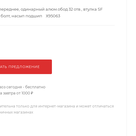
переднее, одинарный алюм.обод 32 отв., втулка SF
, болт, насып подшип Х95063
АТЬ ПРЕДЛОЖЕНИЕ
оз сегодня - бесплатно
 завтра от 1000 ₽
ительна только для интернет-магазина и может отличаться
зничных магазинах