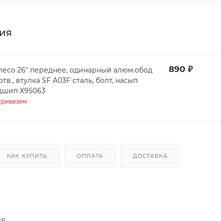
ия
890
₽
лесо 26" переднее, одинарный алюм.обод
в., втулка SF A03F сталь, болт, насып
дшип Х95063
ривезем
КАК КУПИТЬ
ОПЛАТА
ДОСТАВКА
...