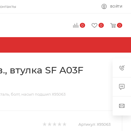
онтакты
ВОЙТИ
0
0
0
, втулка SF A03F
сталь, болт, насып подшип Х95063
Артикул:
Х95063