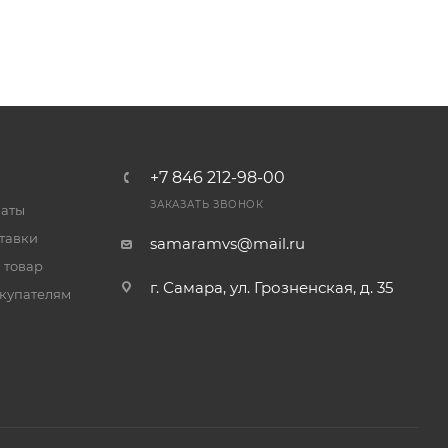
+7 846 212-98-00
ЗАКАЗАТЬ ЗВОНОК
латы
тавки
samaramvs@mail.ru
 товар
г. Самара, ул. Грозненская, д. 35
купателям