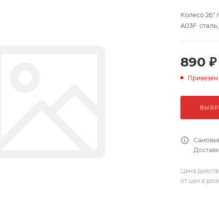
Колесо 26" 
A03F сталь
890 ₽
Привезем
ВЫБР
Самовыв
Доставка
Цена действ
от цен в ро