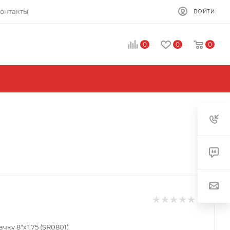
онтакты
ВОЙТИ
0
0
0
ачку 8"х1.75 (SR0801)