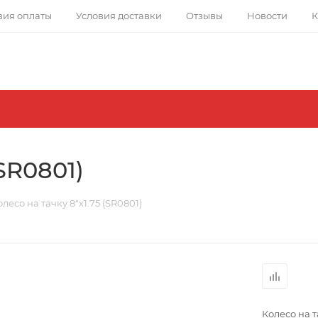
вия оплаты
Условия доставки
Отзывы
Новости
К
(SR0801)
олесо на тачку 8"х1.75 (SR0801)
Колесо на т