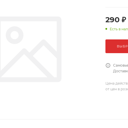
290 ₽
Есть в на
ВЫБР
Самовыв
Доставка
Цена действ
от цен в ро