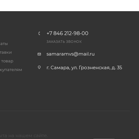
+7 846 212-98-00
ЗАКАЗАТЬ ЗВОНОК
латы
тавки
samaramvs@mail.ru
 товар
г. Самара, ул. Грозненская, д. 35
купателям
ыта на нашем сайте.